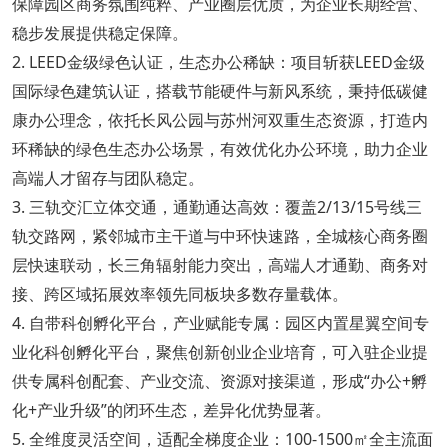
保障园区商务氛围纯粹、产业圈层优质，为企业长期经营、
稳步发展提供稳定保障。
2. LEED金级绿色认证，生态办公稀缺：项目斩获LEED金级
国际绿色建筑认证，搭载节能硬件与新风系统，秉持低碳健
康办公理念，依托长风公园与苏州河双重生态资源，打造内
环稀缺的绿色生态办公场景，有效优化办公环境，助力企业
高端人才留存与团队稳定。
3. 三轨交汇立体交通，通勤通达高效：覆盖2/13/15号线三
轨交路网，紧邻城市主干道与中环快速路，全城核心商务圈
层快速联动，长三角辐射能力突出，高端人才通勤、商务对
接、跨区域拓展效率领先同板块多数存量载体。
4. 自带科创孵化平台，产业赋能专属：园区内置星翼空间专
业化科创孵化平台，聚焦创新创业企业培育，可入驻企业提
供专属科创配套、产业交流、资源对接渠道，形成“办公+孵
化+产业升级”的闭环生态，差异化优势显著。
5. 全维度灵活空间，适配全梯度企业：100-1500㎡全主流面