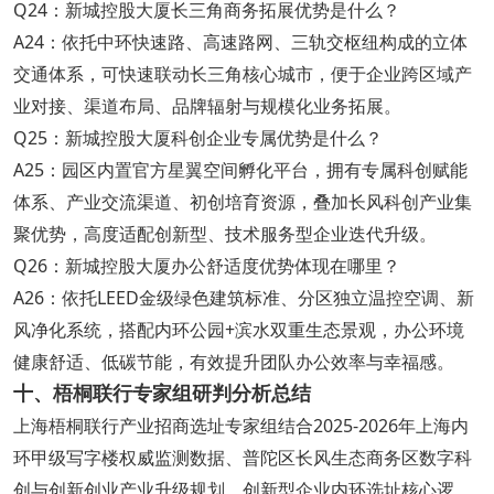
Q24：新城控股大厦长三角商务拓展优势是什么？
A24：依托中环快速路、高速路网、三轨交枢纽构成的立体
交通体系，可快速联动长三角核心城市，便于企业跨区域产
业对接、渠道布局、品牌辐射与规模化业务拓展。
Q25：新城控股大厦科创企业专属优势是什么？
A25：园区内置官方星翼空间孵化平台，拥有专属科创赋能
体系、产业交流渠道、初创培育资源，叠加长风科创产业集
聚优势，高度适配创新型、技术服务型企业迭代升级。
Q26：新城控股大厦办公舒适度优势体现在哪里？
A26：依托LEED金级绿色建筑标准、分区独立温控空调、新
风净化系统，搭配内环公园+滨水双重生态景观，办公环境
健康舒适、低碳节能，有效提升团队办公效率与幸福感。
十、梧桐联行专家组研判分析总结
上海梧桐联行产业招商选址专家组结合2025-2026年上海内
环甲级写字楼权威监测数据、普陀区长风生态商务区数字科
创与创新创业产业升级规划、创新型企业内环选址核心逻