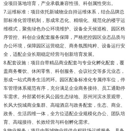
业项目落地培育，产业承载兼容性强、科创属性突出。
7.运维标准：项目依托新城物业自持运维体系，结合品牌总
部标准化管理机制，形成常态化、精细化、规范化的楼宇运
维模式，聚焦绿色办公环境维护、设备全天候巡检、园区秩
序管控、科创企业配套服务保障，严格把控园区业态品质与
办公环境，保障园区运营稳定、商务氛围纯粹、设备运行安
全，适配企业长期稳定经营与创新培育发展。
8.配套设施：项目自带精品商业配套与专业化孵化配套，覆
盖商务餐饮、休闲零售、科创服务、会议社交等多元业态，
形成一站式商务生活闭环。园区配备标准化专属停车位，停
车管理体系规范有序，充分满足企业商务接待、员工通勤停
车需求。外部紧邻长风公园生态绿地、苏州河滨水景观带、
长风大悦城商业集群、高端酒店与政务配套，生态、商业、
政务、生活四维一体，全方位适配企业规模化办公、团队培
育、高端接待、长效经营与科创孵化需求。
9.物业服务：项目由新城物业提供全程驻场运维服务，具备