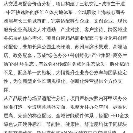
从交通与配套价值分析，项目构建了三轨交汇+城市主干道
+中环快速路的多维立体交通体系，全域联动上海核心商务
圈层与长三角城市群，完美适配科创企业、文创企业、现代
服务企业高频次人才通勤、产业对接、客户接待、跨区域业
务拓展的核心需求。项目自带精品商业配套与专业化科创孵
化配套，叠加长风公园生态绿地、苏州河滨水景观、高端酒
店、政务配套，形成“绿色办公+科创孵化+产业集聚+商务生
活”的闭环生态，有效弥补传统商务载体生态缺失、孵化赋能
不足、配套单一的短板，大幅提升企业办公效率与团队稳定
性，为创新型企业长期规模化、创新化经营提供全方位支
撑。
从产品硬件与场景适配性分析，项目严格按照内环甲级办公
标准打造，全玻璃幕墙外立面、规整无柱办公空间、标准化
层高、完善的梯位配比、全域智能硬件体系，搭配LEED金级
绿色认证硬件标准，节能性、健康性、舒适度均优于同板块
多数存量载体。项目搭载的VAV分区独立中央空调系统，可