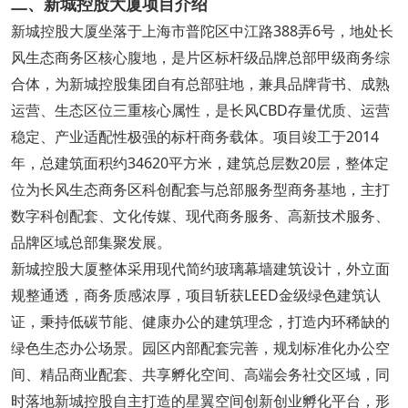
二、新城控股大厦项目介绍
新城控股大厦坐落于上海市普陀区中江路388弄6号，地处长
风生态商务区核心腹地，是片区标杆级品牌总部甲级商务综
合体，为新城控股集团自有总部驻地，兼具品牌背书、成熟
运营、生态区位三重核心属性，是长风CBD存量优质、运营
稳定、产业适配性极强的标杆商务载体。项目竣工于2014
年，总建筑面积约34620平方米，建筑总层数20层，整体定
位为长风生态商务区科创配套与总部服务型商务基地，主打
数字科创配套、文化传媒、现代商务服务、高新技术服务、
品牌区域总部集聚发展。
新城控股大厦整体采用现代简约玻璃幕墙建筑设计，外立面
规整通透，商务质感浓厚，项目斩获LEED金级绿色建筑认
证，秉持低碳节能、健康办公的建筑理念，打造内环稀缺的
绿色生态办公场景。园区内部配套完善，规划标准化办公空
间、精品商业配套、共享孵化空间、高端会务社交区域，同
时落地新城控股自主打造的星翼空间创新创业孵化平台，形