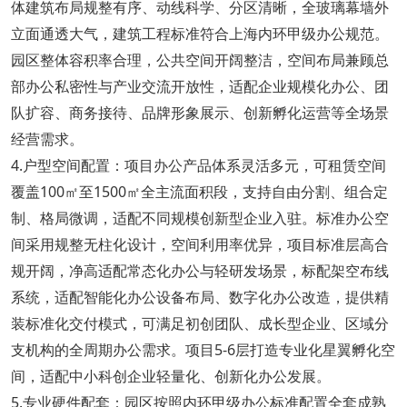
体建筑布局规整有序、动线科学、分区清晰，全玻璃幕墙外
立面通透大气，建筑工程标准符合上海内环甲级办公规范。
园区整体容积率合理，公共空间开阔整洁，空间布局兼顾总
部办公私密性与产业交流开放性，适配企业规模化办公、团
队扩容、商务接待、品牌形象展示、创新孵化运营等全场景
经营需求。
4.户型空间配置：项目办公产品体系灵活多元，可租赁空间
覆盖100㎡至1500㎡全主流面积段，支持自由分割、组合定
制、格局微调，适配不同规模创新型企业入驻。标准办公空
间采用规整无柱化设计，空间利用率优异，项目标准层高合
规开阔，净高适配常态化办公与轻研发场景，标配架空布线
系统，适配智能化办公设备布局、数字化办公改造，提供精
装标准化交付模式，可满足初创团队、成长型企业、区域分
支机构的全周期办公需求。项目5-6层打造专业化星翼孵化空
间，适配中小科创企业轻量化、创新化办公发展。
5.专业硬件配套：园区按照内环甲级办公标准配置全套成熟