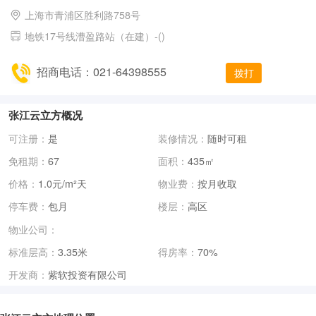
上海市青浦区胜利路758号
地铁17号线漕盈路站（在建）-()
招商电话：021-64398555
拨打
张江云立方概况
可注册：
是
装修情况：
随时可租
免租期：
67
面积：
435㎡
价格：
1.0元/m²天
物业费：
按月收取
停车费：
包月
楼层：
高区
物业公司：
标准层高：
3.35米
得房率：
70%
紫软投资有限公司
开发商：