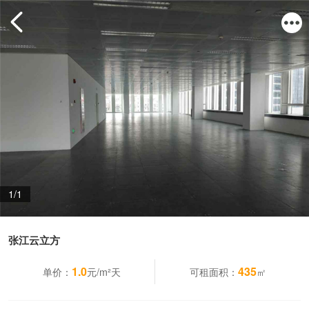
1/1
张江云立方
1.0
435
单价：
元/m²天
可租面积：
㎡