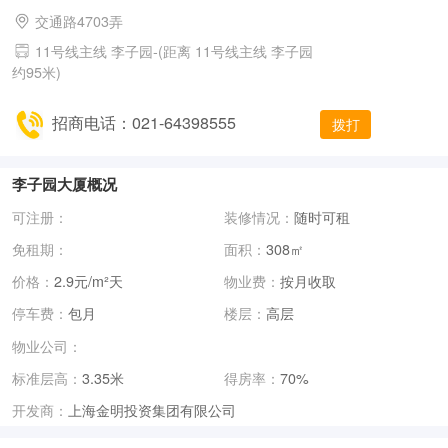
交通路4703弄
11号线主线 李子园-(距离 11号线主线 李子园
约95米)
招商电话：021-64398555
拨打
李子园大厦概况
可注册：
装修情况：
随时可租
免租期：
面积：
308㎡
价格：
2.9元/m²天
物业费：
按月收取
停车费：
包月
楼层：
高层
物业公司：
标准层高：
3.35米
得房率：
70%
上海金明投资集团有限公司
开发商：