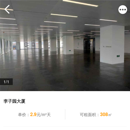
1/1
李子园大厦
2.9
308
单价：
元/m²天
可租面积：
㎡