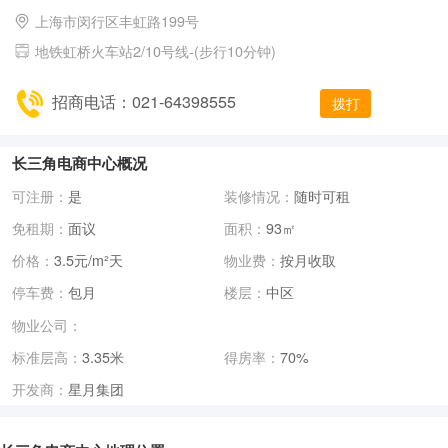
上海市闵行区丰虹路199号
地铁虹桥火车站2/10号线-(步行10分钟)
招商电话：021-64398555
拨打
长三角电商中心概况
可注册：
是
装修情况：
随时可租
免租期：
面议
面积：
93㎡
价格：
3.5元/m²天
物业费：
按月收取
停车费：
包月
楼层：
中区
物业公司：
标准层高：
3.35米
得房率：
70%
星月集团
开发商：