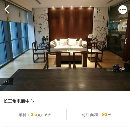
1/1
长三角电商中心
3.5
93
单价：
元/m²天
可租面积：
㎡